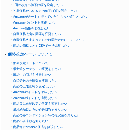
・
1回の改定の値下げ幅を設定したい
・
初期価格からの改定の値下げ幅を設定したい
・
Amazonがカートを持っていたらもっと値引きしたい
・
Amazonポイントを無視したい
・
Amazon価格を無視したい
・
自動価格改定の間隔を変更したい
・
自動価格改定を指定した時間帯だけOFFにしたい
・
商品の価格などをCSVで一括編集したい
2.
価格改定ページについて
・
価格改定モードについて
・
最安値ターゲットの変更をしたい
・
出品中の商品を検索したい
・
自己発送の在庫数を更新したい
・
商品の上限価格を設定したい
・
Amazonポイントを付与したい
・
Amazonポイントを追従したい
・
商品毎に自動改定の設定を変更したい
・
最終納品日からの経過日数を知りたい
・
商品の各コンディション毎の最安値を知りたい
・
商品の在庫数を知りたい
・
商品毎にAmazon価格を無視したい