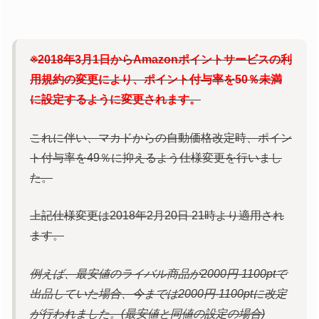
※2018年3月1日からAmazonポイントサービスの利
用規約の変更により、ポイント付与率を50％未満
に設定するように変更されます。
これに伴い、マカドからの自動価格改定時、ポイン
ト付与率を49％に抑えるよう仕様変更を行いまし
た。
上記仕様変更は2018年2月20日 21時より適用され
ます。
例えば、最安値のライバル商品が2000円-1100ptで
出品していた場合、今までは2000円-1100ptに改定
が行われました。(最安値と同値の設定の場合)