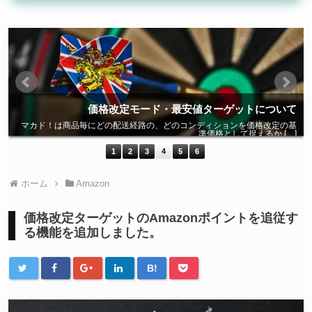
て
価格改定モード・最安値ターゲットについて
定
マカド！は商品毎にどの配送経路の、どのコンディションを価格改定の基
]
準価格として捉えるか […]
1
2
3
4
5
6
ホーム
Amazon
価格改定ターゲットのAmazonポイントを追従す
る機能を追加しました。
B!