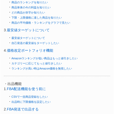
・
商品のランキングを知りたい
・
商品単体の今の利益を知りたい
・
どの商品が赤字か知りたい
・
下限・上限価格に達した商品を知りたい
・
商品の平均価格・ランキングをグラフで見たい
3.
最安値ターゲットについて
・
最安値ターゲットについて
・
自己発送の最安値をターゲットしたい
4.
価格改定ポートフォリオ機能
・
Amazonランキングが低い商品はもっと値引きしたい
・
カテゴリーに応じてもっと値引きしたい
・
ランキングが高い時はAmazon価格を無視したい
・出品機能
1.
FBA配送機能を使う前に
・
CSVで一括商品登録をしたい
・
出品時に下限価格を設定したい
2.
FBA発送で出品する