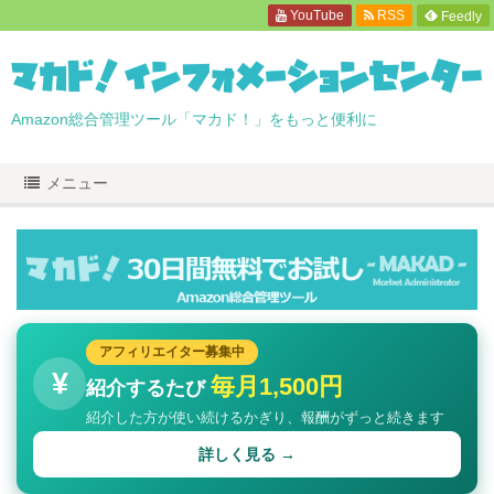
YouTube
RSS
Feedly
Amazon総合管理ツール「マカド！」をもっと便利に
メニュー
アフィリエイター募集中
¥
毎月1,500円
紹介するたび
紹介した方が使い続けるかぎり、報酬がずっと続きます
詳しく見る →