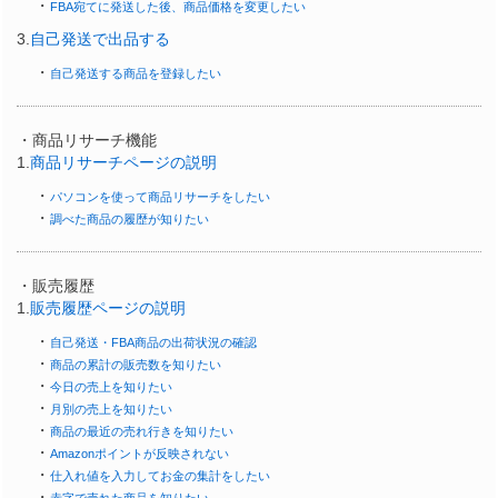
・
FBA宛てに発送した後、商品価格を変更したい
3.
自己発送で出品する
・
自己発送する商品を登録したい
・商品リサーチ機能
1.
商品リサーチページの説明
・
パソコンを使って商品リサーチをしたい
・
調べた商品の履歴が知りたい
・販売履歴
1.
販売履歴ページの説明
・
自己発送・FBA商品の出荷状況の確認
・
商品の累計の販売数を知りたい
・
今日の売上を知りたい
・
月別の売上を知りたい
・
商品の最近の売れ行きを知りたい
・
Amazonポイントが反映されない
・
仕入れ値を入力してお金の集計をしたい
・
赤字で売れた商品を知りたい