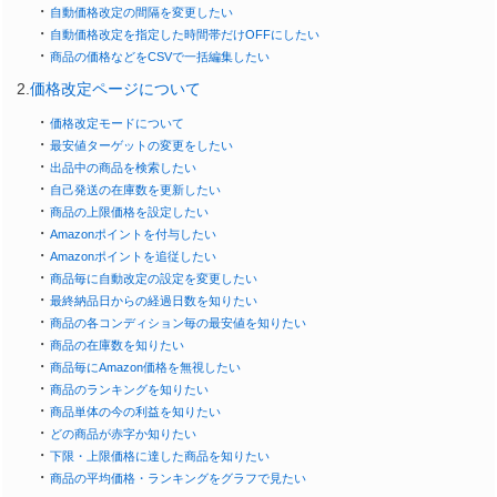
・
自動価格改定の間隔を変更したい
・
自動価格改定を指定した時間帯だけOFFにしたい
・
商品の価格などをCSVで一括編集したい
2.
価格改定ページについて
・
価格改定モードについて
・
最安値ターゲットの変更をしたい
・
出品中の商品を検索したい
・
自己発送の在庫数を更新したい
・
商品の上限価格を設定したい
・
Amazonポイントを付与したい
・
Amazonポイントを追従したい
・
商品毎に自動改定の設定を変更したい
・
最終納品日からの経過日数を知りたい
・
商品の各コンディション毎の最安値を知りたい
・
商品の在庫数を知りたい
・
商品毎にAmazon価格を無視したい
・
商品のランキングを知りたい
・
商品単体の今の利益を知りたい
・
どの商品が赤字か知りたい
・
下限・上限価格に達した商品を知りたい
・
商品の平均価格・ランキングをグラフで見たい