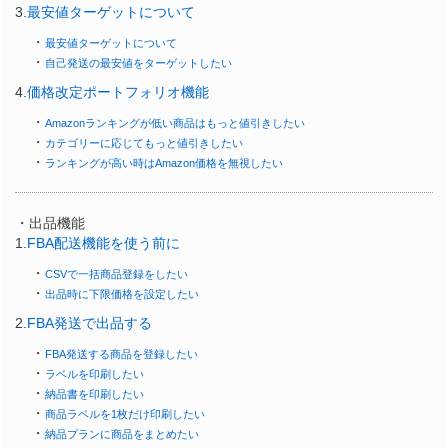
3.
最安値ターゲットについて
・
最安値ターゲットについて
・
自己発送の最安値をターゲットしたい
4.
価格改定ポートフォリオ機能
・
Amazonランキングが低い商品はもっと値引きしたい
・
カテゴリーに応じてもっと値引きしたい
・
ランキングが高い時はAmazon価格を無視したい
・出品機能
1.
FBA配送機能を使う前に
・
CSVで一括商品登録をしたい
・
出品時に下限価格を設定したい
2.
FBA発送で出品する
・
FBA発送する商品を登録したい
・
ラベルを印刷したい
・
納品書を印刷したい
・
商品ラベルを1枚だけ印刷したい
・
納品プランに商品をまとめたい