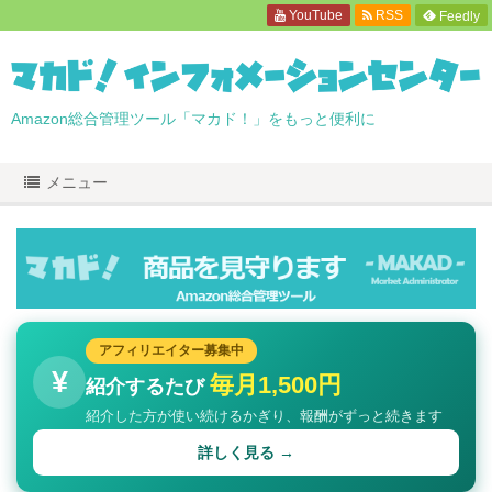
YouTube
RSS
Feedly
Amazon総合管理ツール「マカド！」をもっと便利に
メニュー
アフィリエイター募集中
¥
毎月1,500円
紹介するたび
紹介した方が使い続けるかぎり、報酬がずっと続きます
詳しく見る →