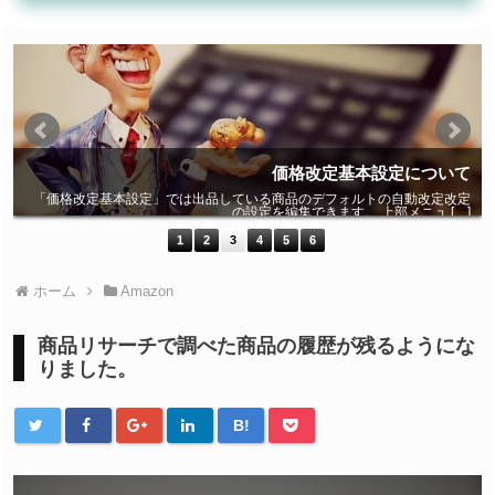
に
価格改定基本設定について
ら
「価格改定基本設定」では出品している商品のデフォルトの自動改定改定
]
の設定を編集できます。 上部メニュ […]
1
2
3
4
5
6
ホーム
Amazon
商品リサーチで調べた商品の履歴が残るようにな
りました。
B!