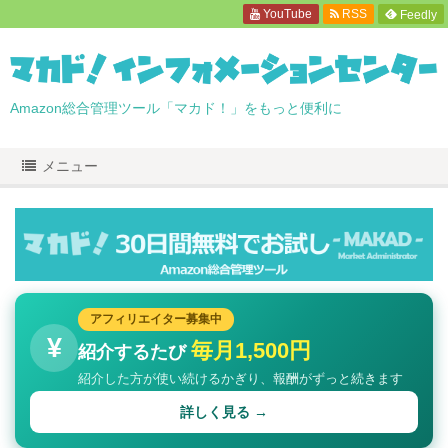
YouTube
RSS
Feedly
Amazon総合管理ツール「マカド！」をもっと便利に
メニュー
アフィリエイター募集中
¥
毎月1,500円
紹介するたび
紹介した方が使い続けるかぎり、報酬がずっと続きます
詳しく見る →