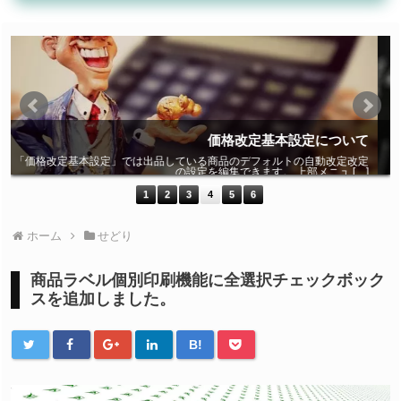
て
価格改定モード・最安値ターゲットについて
定
マカド！は商品毎にどの配送経路の、どのコンディションを価格改定の基
]
準価格として捉えるか […]
1
2
3
4
5
6
ホーム
せどり
商品ラベル個別印刷機能に全選択チェックボック
スを追加しました。
B!