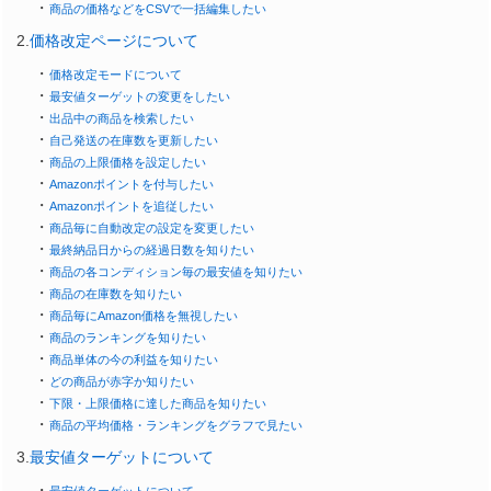
・
商品の価格などをCSVで一括編集したい
2.
価格改定ページについて
・
価格改定モードについて
・
最安値ターゲットの変更をしたい
・
出品中の商品を検索したい
・
自己発送の在庫数を更新したい
・
商品の上限価格を設定したい
・
Amazonポイントを付与したい
・
Amazonポイントを追従したい
・
商品毎に自動改定の設定を変更したい
・
最終納品日からの経過日数を知りたい
・
商品の各コンディション毎の最安値を知りたい
・
商品の在庫数を知りたい
・
商品毎にAmazon価格を無視したい
・
商品のランキングを知りたい
・
商品単体の今の利益を知りたい
・
どの商品が赤字か知りたい
・
下限・上限価格に達した商品を知りたい
・
商品の平均価格・ランキングをグラフで見たい
3.
最安値ターゲットについて
・
最安値ターゲットについて