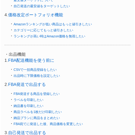
・
自己発送の最安値をターゲットしたい
4.
価格改定ポートフォリオ機能
・
Amazonランキングが低い商品はもっと値引きしたい
・
カテゴリーに応じてもっと値引きしたい
・
ランキングが高い時はAmazon価格を無視したい
・出品機能
1.
FBA配送機能を使う前に
・
CSVで一括商品登録をしたい
・
出品時に下限価格を設定したい
2.
FBA発送で出品する
・
FBA発送する商品を登録したい
・
ラベルを印刷したい
・
納品書を印刷したい
・
商品ラベルを1枚だけ印刷したい
・
納品プランに商品をまとめたい
・
FBA宛てに発送した後、商品価格を変更したい
3.
自己発送で出品する