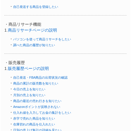
・
自己発送する商品を登録したい
・商品リサーチ機能
1.
商品リサーチページの説明
・
パソコンを使って商品リサーチをしたい
・
調べた商品の履歴が知りたい
・販売履歴
1.
販売履歴ページの説明
・
自己発送・FBA商品の出荷状況の確認
・
商品の累計の販売数を知りたい
・
今日の売上を知りたい
・
月別の売上を知りたい
・
商品の最近の売れ行きを知りたい
・
Amazonポイントが反映されない
・
仕入れ値を入力してお金の集計をしたい
・
赤字で売れた商品を知りたい
・
在庫切れの商品を仕入れたい
・
日別の売上げ集計の詳細を見たい