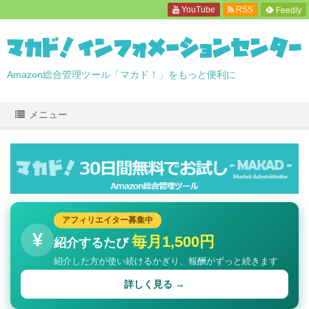
YouTube
RSS
Feedly
Amazon総合管理ツール「マカド！」をもっと便利に
メニュー
アフィリエイター募集中
¥
毎月1,500円
紹介するたび
紹介した方が使い続けるかぎり、報酬がずっと続きます
詳しく見る →