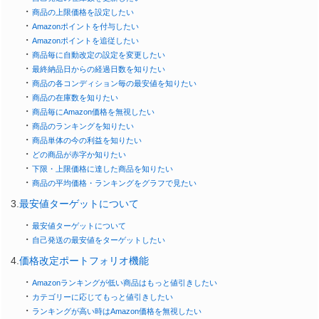
・
商品の上限価格を設定したい
・
Amazonポイントを付与したい
・
Amazonポイントを追従したい
・
商品毎に自動改定の設定を変更したい
・
最終納品日からの経過日数を知りたい
・
商品の各コンディション毎の最安値を知りたい
・
商品の在庫数を知りたい
・
商品毎にAmazon価格を無視したい
・
商品のランキングを知りたい
・
商品単体の今の利益を知りたい
・
どの商品が赤字か知りたい
・
下限・上限価格に達した商品を知りたい
・
商品の平均価格・ランキングをグラフで見たい
3.
最安値ターゲットについて
・
最安値ターゲットについて
・
自己発送の最安値をターゲットしたい
4.
価格改定ポートフォリオ機能
・
Amazonランキングが低い商品はもっと値引きしたい
・
カテゴリーに応じてもっと値引きしたい
・
ランキングが高い時はAmazon価格を無視したい