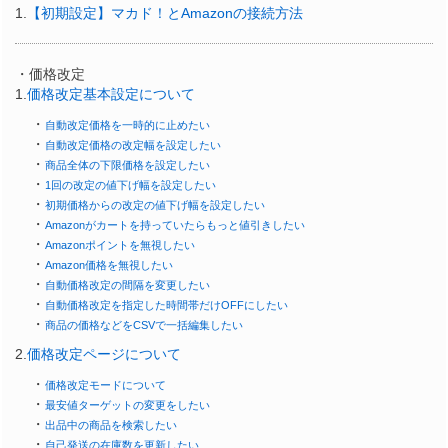
1.
【初期設定】マカド！とAmazonの接続方法
・価格改定
1.
価格改定基本設定について
・
自動改定価格を一時的に止めたい
・
自動改定価格の改定幅を設定したい
・
商品全体の下限価格を設定したい
・
1回の改定の値下げ幅を設定したい
・
初期価格からの改定の値下げ幅を設定したい
・
Amazonがカートを持っていたらもっと値引きしたい
・
Amazonポイントを無視したい
・
Amazon価格を無視したい
・
自動価格改定の間隔を変更したい
・
自動価格改定を指定した時間帯だけOFFにしたい
・
商品の価格などをCSVで一括編集したい
2.
価格改定ページについて
・
価格改定モードについて
・
最安値ターゲットの変更をしたい
・
出品中の商品を検索したい
・
自己発送の在庫数を更新したい