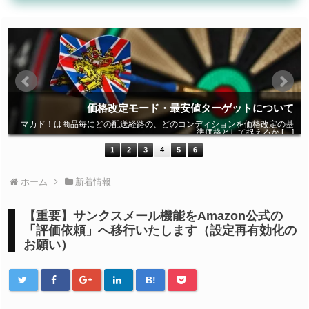
て
価格改定モード・最安値ターゲットについて
定
マカド！は商品毎にどの配送経路の、どのコンディションを価格改定の基
]
準価格として捉えるか […]
1
2
3
4
5
6
ホーム
新着情報
【重要】サンクスメール機能をAmazon公式の
「評価依頼」へ移行いたします（設定再有効化の
お願い）
B!