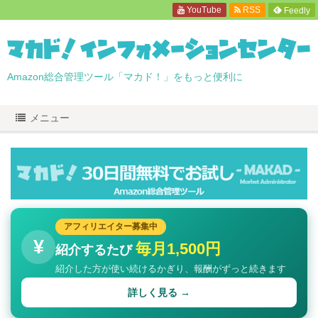
YouTube
RSS
Feedly
Amazon総合管理ツール「マカド！」をもっと便利に
メニュー
アフィリエイター募集中
¥
毎月1,500円
紹介するたび
紹介した方が使い続けるかぎり、報酬がずっと続きます
詳しく見る →