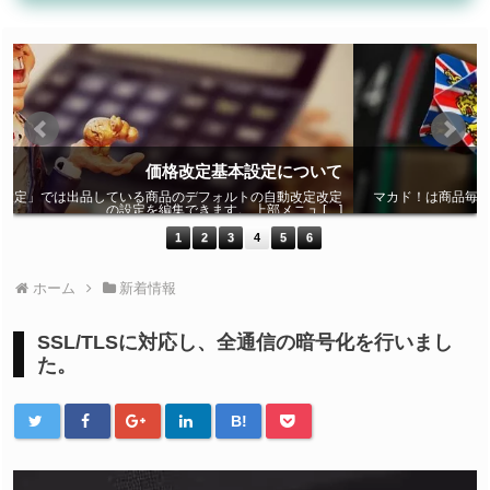
て
価格改定モード・最安値ターゲットについて
定
マカド！は商品毎にどの配送経路の、どのコンディションを価格改定の基
]
準価格として捉えるか […]
1
2
3
4
5
6
ホーム
新着情報
SSL/TLSに対応し、全通信の暗号化を行いまし
た。
B!