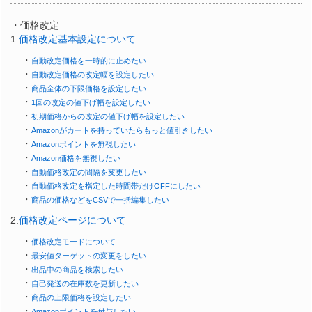
・価格改定
1.
価格改定基本設定について
・
自動改定価格を一時的に止めたい
・
自動改定価格の改定幅を設定したい
・
商品全体の下限価格を設定したい
・
1回の改定の値下げ幅を設定したい
・
初期価格からの改定の値下げ幅を設定したい
・
Amazonがカートを持っていたらもっと値引きしたい
・
Amazonポイントを無視したい
・
Amazon価格を無視したい
・
自動価格改定の間隔を変更したい
・
自動価格改定を指定した時間帯だけOFFにしたい
・
商品の価格などをCSVで一括編集したい
2.
価格改定ページについて
・
価格改定モードについて
・
最安値ターゲットの変更をしたい
・
出品中の商品を検索したい
・
自己発送の在庫数を更新したい
・
商品の上限価格を設定したい
・
Amazonポイントを付与したい