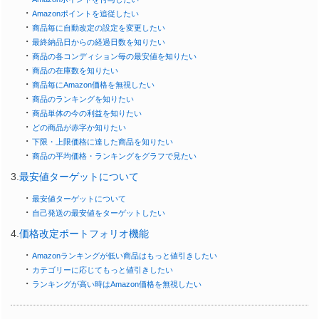
・
Amazonポイントを追従したい
・
商品毎に自動改定の設定を変更したい
・
最終納品日からの経過日数を知りたい
・
商品の各コンディション毎の最安値を知りたい
・
商品の在庫数を知りたい
・
商品毎にAmazon価格を無視したい
・
商品のランキングを知りたい
・
商品単体の今の利益を知りたい
・
どの商品が赤字か知りたい
・
下限・上限価格に達した商品を知りたい
・
商品の平均価格・ランキングをグラフで見たい
3.
最安値ターゲットについて
・
最安値ターゲットについて
・
自己発送の最安値をターゲットしたい
4.
価格改定ポートフォリオ機能
・
Amazonランキングが低い商品はもっと値引きしたい
・
カテゴリーに応じてもっと値引きしたい
・
ランキングが高い時はAmazon価格を無視したい