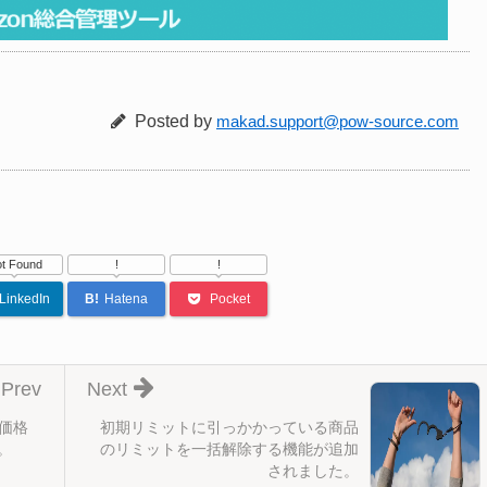
Posted by
makad.support@pow-source.com
t Found
!
!
LinkedIn
B!
Hatena
Pocket
Prev
Next
人価格
初期リミットに引っかかっている商品
。
のリミットを一括解除する機能が追加
されました。