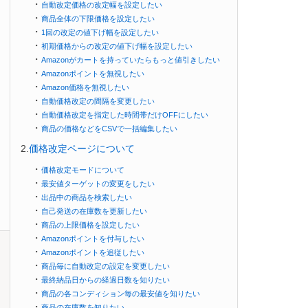
・
自動改定価格の改定幅を設定したい
・
商品全体の下限価格を設定したい
・
1回の改定の値下げ幅を設定したい
・
初期価格からの改定の値下げ幅を設定したい
・
Amazonがカートを持っていたらもっと値引きしたい
・
Amazonポイントを無視したい
・
Amazon価格を無視したい
・
自動価格改定の間隔を変更したい
・
自動価格改定を指定した時間帯だけOFFにしたい
・
商品の価格などをCSVで一括編集したい
2.
価格改定ページについて
・
価格改定モードについて
・
最安値ターゲットの変更をしたい
・
出品中の商品を検索したい
・
自己発送の在庫数を更新したい
・
商品の上限価格を設定したい
・
Amazonポイントを付与したい
・
Amazonポイントを追従したい
・
商品毎に自動改定の設定を変更したい
・
最終納品日からの経過日数を知りたい
・
商品の各コンディション毎の最安値を知りたい
・
商品の在庫数を知りたい