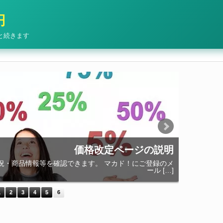
円
と続きます
価格改定ページの説明
・商品情報等を確認できます。 マカド！にご登録のメ
マカド！
ール […]
1
2
3
4
5
6