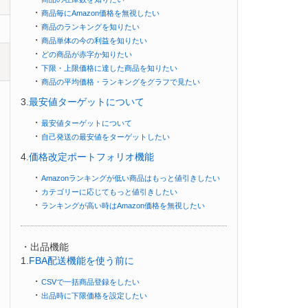
・
商品毎にAmazon価格を無視したい
・
商品のランキングを知りたい
・
商品単体の今の利益を知りたい
・
どの商品が赤字か知りたい
・
下限・上限価格に達した商品を知りたい
・
商品の平均価格・ランキングをグラフで見たい
3.
最安値ターゲットについて
・
最安値ターゲットについて
・
自己発送の最安値をターゲットしたい
4.
価格改定ポートフォリオ機能
・
Amazonランキングが低い商品はもっと値引きしたい
・
カテゴリーに応じてもっと値引きしたい
・
ランキングが高い時はAmazon価格を無視したい
・出品機能
1.
FBA配送機能を使う前に
・
CSVで一括商品登録をしたい
・
出品時に下限価格を設定したい