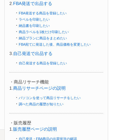
2.
FBA発送で出品する
・
FBA発送する商品を登録したい
・
ラベルを印刷したい
・
納品書を印刷したい
・
商品ラベルを1枚だけ印刷したい
・
納品プランに商品をまとめたい
・
FBA宛てに発送した後、商品価格を変更したい
3.
自己発送で出品する
・
自己発送する商品を登録したい
・商品リサーチ機能
1.
商品リサーチページの説明
・
パソコンを使って商品リサーチをしたい
・
調べた商品の履歴が知りたい
・販売履歴
1.
販売履歴ページの説明
・
自己発送・FBA商品の出荷状況の確認