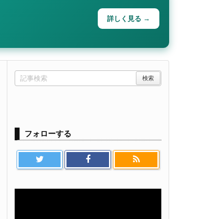
詳しく見る →
フォローする
【初期設定】マカド！とAmazonの接
のご利用にあたり、「出品パートナーアカウントと関連データへのアク
可