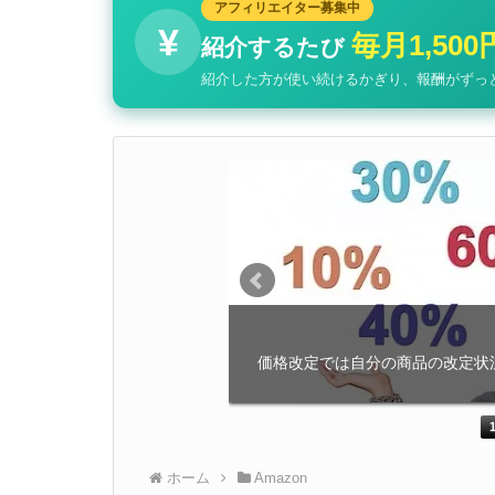
アフィリエイター募集中
¥
毎月1,500
紹介するたび
紹介した方が使い続けるかぎり、報酬がずっ
の価格追加値引き調整
カテゴリーによって値引きする
価格改定では自分の商品の改定状況
ことが […]
ホーム
Amazon