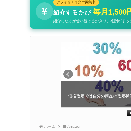
アフィリエイター募集中
¥
毎月1,500
紹介するたび
紹介した方が使い続けるかぎり、報酬がずっ
の価格追加値引き調整
カテゴリーによって値引きする
価格改定では自分の商品の改定状況
ことが […]
ホーム
Amazon