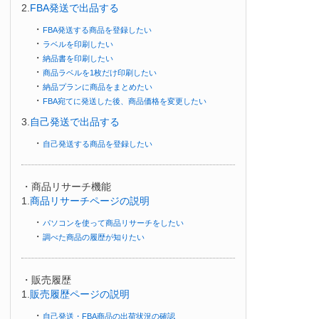
2.
FBA発送で出品する
・
FBA発送する商品を登録したい
・
ラベルを印刷したい
・
納品書を印刷したい
・
商品ラベルを1枚だけ印刷したい
・
納品プランに商品をまとめたい
・
FBA宛てに発送した後、商品価格を変更したい
3.
自己発送で出品する
・
自己発送する商品を登録したい
・商品リサーチ機能
1.
商品リサーチページの説明
・
パソコンを使って商品リサーチをしたい
・
調べた商品の履歴が知りたい
・販売履歴
1.
販売履歴ページの説明
・
自己発送・FBA商品の出荷状況の確認