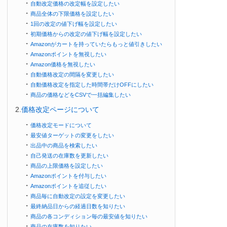
・
自動改定価格の改定幅を設定したい
・
商品全体の下限価格を設定したい
・
1回の改定の値下げ幅を設定したい
・
初期価格からの改定の値下げ幅を設定したい
・
Amazonがカートを持っていたらもっと値引きしたい
・
Amazonポイントを無視したい
・
Amazon価格を無視したい
・
自動価格改定の間隔を変更したい
・
自動価格改定を指定した時間帯だけOFFにしたい
・
商品の価格などをCSVで一括編集したい
2.
価格改定ページについて
・
価格改定モードについて
・
最安値ターゲットの変更をしたい
・
出品中の商品を検索したい
・
自己発送の在庫数を更新したい
・
商品の上限価格を設定したい
・
Amazonポイントを付与したい
・
Amazonポイントを追従したい
・
商品毎に自動改定の設定を変更したい
・
最終納品日からの経過日数を知りたい
・
商品の各コンディション毎の最安値を知りたい
・
商品の在庫数を知りたい