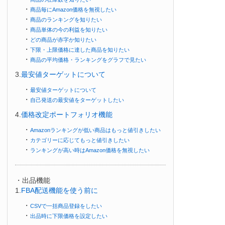
・
商品毎にAmazon価格を無視したい
・
商品のランキングを知りたい
・
商品単体の今の利益を知りたい
・
どの商品が赤字か知りたい
・
下限・上限価格に達した商品を知りたい
・
商品の平均価格・ランキングをグラフで見たい
3.
最安値ターゲットについて
・
最安値ターゲットについて
・
自己発送の最安値をターゲットしたい
4.
価格改定ポートフォリオ機能
・
Amazonランキングが低い商品はもっと値引きしたい
・
カテゴリーに応じてもっと値引きしたい
・
ランキングが高い時はAmazon価格を無視したい
・出品機能
1.
FBA配送機能を使う前に
・
CSVで一括商品登録をしたい
・
出品時に下限価格を設定したい