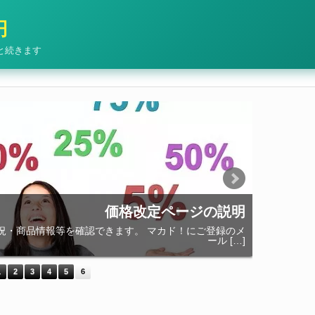
円
と続きます
価格改定ページの説明
・商品情報等を確認できます。 マカド！にご登録のメ
マカド！
ール […]
1
2
3
4
5
6