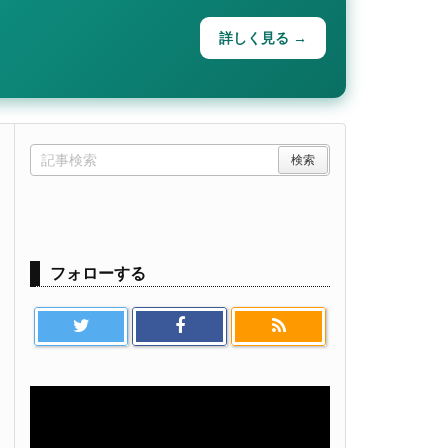
詳しく見る →
フォローする
【初期設定】マカド！とAmazonの接
のご利用にあたり、「出品パートナーアカウントと関連データへのアク
可