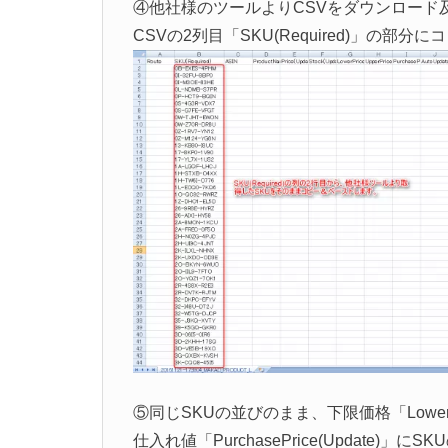
④他社様のツールよりCSVをダウンロード
CSVの2列目「SKU(Required)」の部分
⑤同じSKUの並びのまま、下限価格「LowerPrice
仕入れ値「PurchasePrice(Update