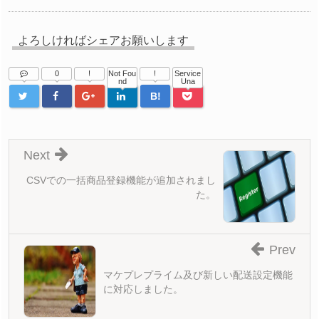
よろしければシェアお願いします
0
!
Not Fou
!
Service
nd
Una
B!
Next
CSVでの一括商品登録機能が追加されまし
た。
Prev
マケプレプライム及び新しい配送設定機能
に対応しました。