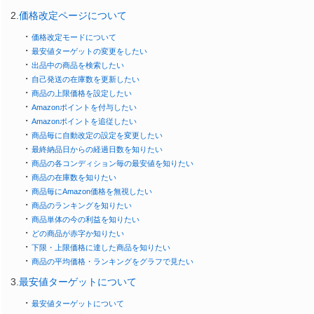
2.
価格改定ページについて
・
価格改定モードについて
・
最安値ターゲットの変更をしたい
・
出品中の商品を検索したい
・
自己発送の在庫数を更新したい
・
商品の上限価格を設定したい
・
Amazonポイントを付与したい
・
Amazonポイントを追従したい
・
商品毎に自動改定の設定を変更したい
・
最終納品日からの経過日数を知りたい
・
商品の各コンディション毎の最安値を知りたい
・
商品の在庫数を知りたい
・
商品毎にAmazon価格を無視したい
・
商品のランキングを知りたい
・
商品単体の今の利益を知りたい
・
どの商品が赤字か知りたい
・
下限・上限価格に達した商品を知りたい
・
商品の平均価格・ランキングをグラフで見たい
3.
最安値ターゲットについて
・
最安値ターゲットについて