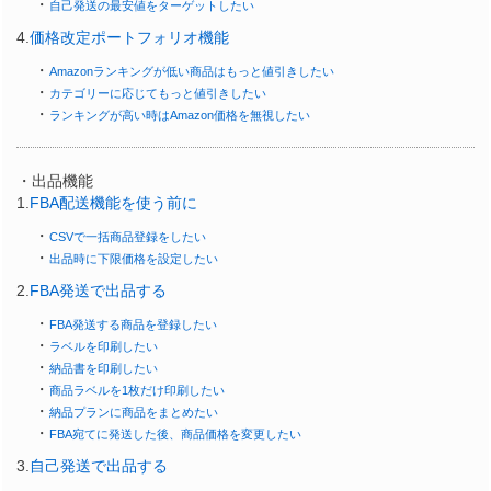
・
自己発送の最安値をターゲットしたい
4.
価格改定ポートフォリオ機能
・
Amazonランキングが低い商品はもっと値引きしたい
・
カテゴリーに応じてもっと値引きしたい
・
ランキングが高い時はAmazon価格を無視したい
・出品機能
1.
FBA配送機能を使う前に
・
CSVで一括商品登録をしたい
・
出品時に下限価格を設定したい
2.
FBA発送で出品する
・
FBA発送する商品を登録したい
・
ラベルを印刷したい
・
納品書を印刷したい
・
商品ラベルを1枚だけ印刷したい
・
納品プランに商品をまとめたい
・
FBA宛てに発送した後、商品価格を変更したい
3.
自己発送で出品する