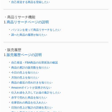
・
自己発送する商品を登録したい
・商品リサーチ機能
1.
商品リサーチページの説明
・
パソコンを使って商品リサーチをしたい
・
調べた商品の履歴が知りたい
・販売履歴
1.
販売履歴ページの説明
・
自己発送・FBA商品の出荷状況の確認
・
商品の累計の販売数を知りたい
・
今日の売上を知りたい
・
月別の売上を知りたい
・
商品の最近の売れ行きを知りたい
・
Amazonポイントが反映されない
・
仕入れ値を入力してお金の集計をしたい
・
赤字で売れた商品を知りたい
・
在庫切れの商品を仕入れたい
・
日別の売上げ集計の詳細を見たい