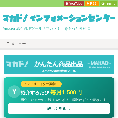
YouTube
RSS
Feedly
Amazon総合管理ツール「マカド！」をもっと便利に
メニュー
アフィリエイター募集中
¥
毎月1,500円
紹介するたび
紹介した方が使い続けるかぎり、報酬がずっと続きます
詳しく見る →