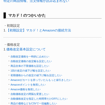
特定の商品情報、注文情報が読み込まれない
マカド！のつかいかた
・初期設定
1.
【初期設定】マカド！とAmazonの接続方法
・価格改定
1.
価格改定基本設定について
・
自動改定価格を一時的に止めたい
・
自動改定価格の改定幅を設定したい
・
商品全体の下限価格を設定したい
・
1回の改定の値下げ幅を設定したい
・
初期価格からの改定の値下げ幅を設定したい
・
Amazonがカートを持っていたらもっと値引きしたい
・
Amazonポイントを無視したい
・
Amazon価格を無視したい
・
自動価格改定の間隔を変更したい
・
自動価格改定を指定した時間帯だけOFFにしたい
・
商品の価格などをCSVで一括編集したい