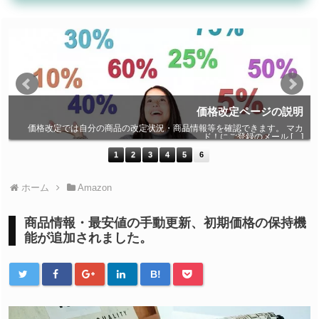
整
価格改定ページの説明
よ
価格改定では自分の商品の改定状況・商品情報等を確認できます。 マカ
]
ド！にご登録のメール […]
1
2
3
4
5
6
ホーム
Amazon
商品情報・最安値の手動更新、初期価格の保持機
能が追加されました。
B!